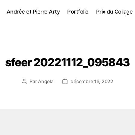
Andrée et Pierre Arty
Portfolio
Prix du Collage
sfeer 20221112_095843
Par
Angela
décembre 16, 2022
Auteur
Date
de
de
l’article
l’article